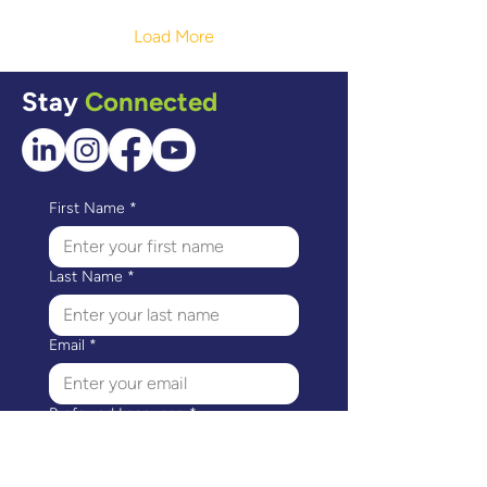
Load More
Stay
Connected
First Name
*
Last Name
*
Email
*
Preferred Language
*
I would like to receive 