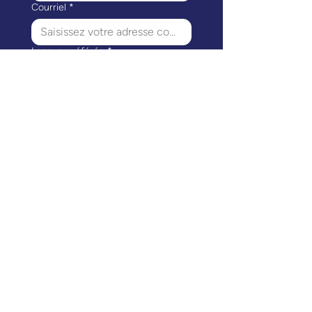
Courriel
*
Langue préférée
*
J'aimerais recevoir des 
communications de la part 
de Les mères comptent 
Canada.
*
S'abonner
Le siège social des Mères comptent Canada
est situé sur les territoires traditionnels
ancestraux et non cédés des peuples Salish
de la côte, y compris les nations səl̓ilw̓ətaʔɬ
(Tsleil-Waututh), Sḵwx̱wú7mesh Úxwumixw
(Squamish) et xʷməθkʷəy̓əm (Musqueam). Les
mères comptent Canada reconnaît que ses