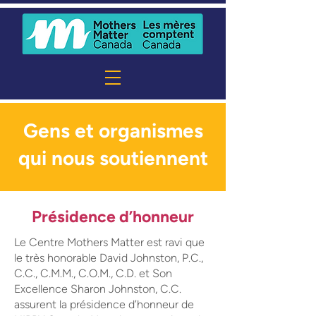
Gens et organismes
qui nous soutiennent
Présidence d’honneur
Le Centre Mothers Matter est ravi que
le très honorable David Johnston, P.C.,
C.C., C.M.M., C.O.M., C.D. et Son
Excellence Sharon Johnston, C.C.
assurent la présidence d’honneur de