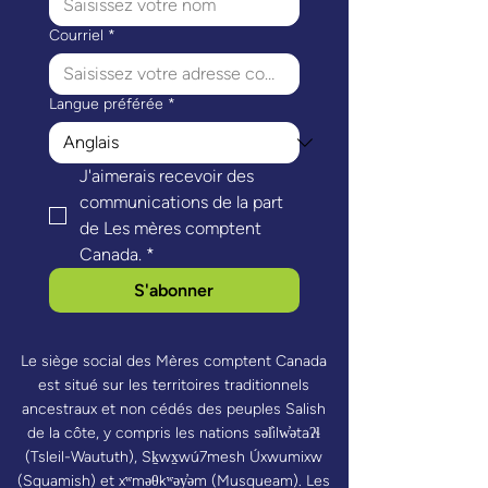
Courriel
*
Langue préférée
*
J'aimerais recevoir des 
communications de la part 
de Les mères comptent 
Canada.
*
S'abonner
Le siège social des Mères comptent Canada
est situé sur les territoires traditionnels
ancestraux et non cédés des peuples Salish
de la côte, y compris les nations səl̓ilw̓ətaʔɬ
(Tsleil-Waututh), Sḵwx̱wú7mesh Úxwumixw
(Squamish) et xʷməθkʷəy̓əm (Musqueam). Les