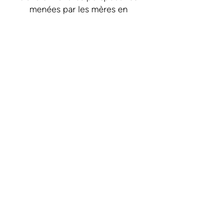
menées par les mères en
changements durables : bâtir le
studio, lancer le premier cycle
d’innovation et développer les
prototypes en programmes qui
soutiennent l’épanouissement des
familles et des communautés.
Faire un don