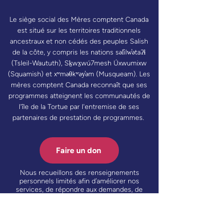
Le siège social des Mères comptent Canada
est situé sur les territoires traditionnels
ancestraux et non cédés des peuples Salish
de la côte, y compris les nations səl̓ilw̓ətaʔɬ
(Tsleil-Waututh), Sḵwx̱wú7mesh Úxwumixw
(Squamish) et xʷməθkʷəy̓əm (Musqueam). Les
mères comptent Canada reconnaît que ses
programmes atteignent les communautés de
l'île de la Tortue par l'entremise de ses
partenaires de prestation de programmes.
Faire un don
Nous recueillons des renseignements
personnels limités afin d’améliorer nos
services, de répondre aux demandes, de
traiter les dons ou les inscriptions, et de
mieux comprendre la façon dont les
visiteurs utilisent notre site Web. Cela peut