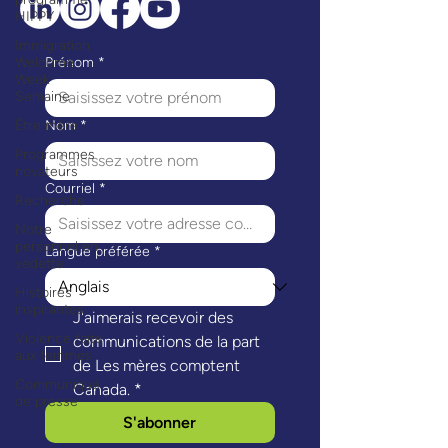
HIPPY
Immigration
Welcome
Prénom
*
Week
Semaine
Être mère
Nom
*
Programmes
novateurs
Courriel
*
Recherche
Notre
personnel en
Langue préférée
*
vedette
Histoires
inspirantes
J'aimerais recevoir des 
Violence faite
communications de la part 
aux femmes
de Les mères comptent 
Communiqué
Canada.
*
de presse
S'abonner