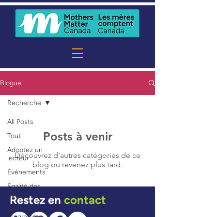
Blogue
Recherche
All Posts
Posts à venir
Tout
Adoptez un
Découvrez d'autres catégories de ce
lecteur
blog ou revenez plus tard.
Événements
Égalité des
genres
Restez en
contact
Le
programme