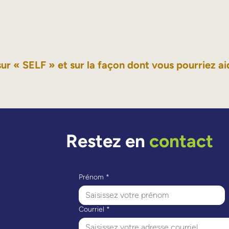
sur « SELF » et sur la façon dont vous pourriez aid
Restez en
contact
Prénom
*
Courriel
*