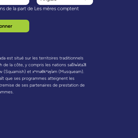
ns de la part de Les mères comptent 
onner
 est situé sur les territoires traditionnels
e la côte, y compris les nations səl̓ilw̓ətaʔɬ
w (Squamish) et xʷməθkʷəy̓əm (Musqueam).
ît que ses programmes atteignent les
ntremise de ses partenaires de prestation de
rammes.