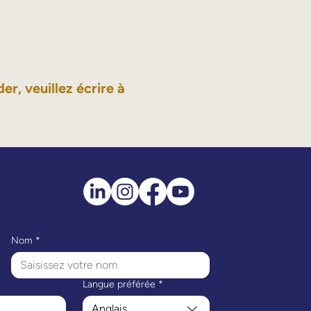
er, veuillez écrire à
Nom
*
Langue préférée
*
Anglais