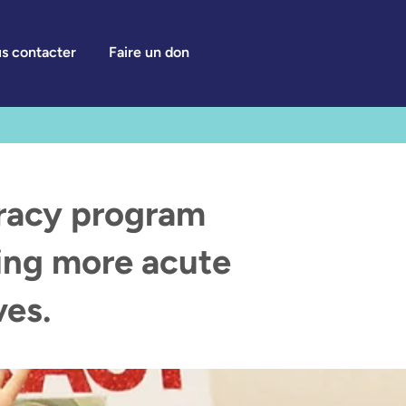
s contacter
Faire un don
teracy program
cing more acute
ves.