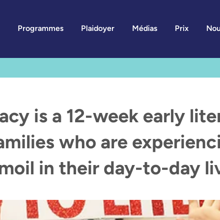
Programmes
Plaidoyer
Médias
Prix
Nou
acy is a 12-week early li
amilies who are experien
moil in their day-to-day li