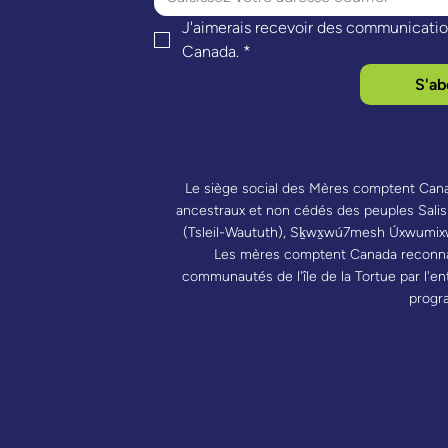
J'aimerais recevoir des communicatio
Canada.
*
S'ab
Le siège social des Mères comptent Canada
ancestraux et non cédés des peuples Salish d
(Tsleil-Waututh), Sḵwx̱wú7mesh Úxwumix
Les mères comptent Canada reconna
communautés de l'île de la Tortue par l'e
prog