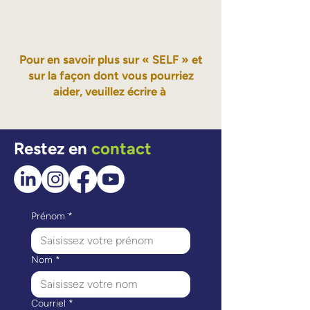
Pour en savoir plus sur « SELF » et
sur la façon dont vous pourriez
aider, veuillez écrire à
Restez en
contact
Prénom
*
Nom
*
Courriel
*