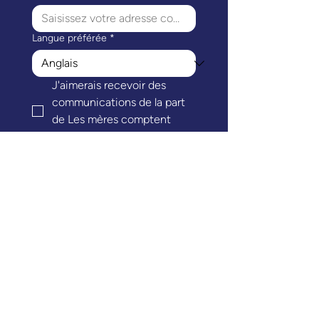
Langue préférée
*
J'aimerais recevoir des 
communications de la part 
de Les mères comptent 
Canada.
*
S'abonner
Le siège social des Mères comptent Canada
est situé sur les territoires traditionnels
ancestraux et non cédés des peuples Salish
de la côte, y compris les nations səl̓ilw̓ətaʔɬ
(Tsleil-Waututh), Sḵwx̱wú7mesh Úxwumixw
(Squamish) et xʷməθkʷəy̓əm (Musqueam). Les
mères comptent Canada reconnaît que ses
programmes atteignent les communautés de