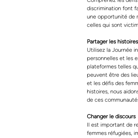
Comprenez les défis 
discrimination font f
une opportunité de m
celles qui sont vict
Partager les histoire
Utilisez la Journée i
personnelles et les 
plateformes telles q
peuvent être des lie
et les défis des fem
histoires, nous aidon
de ces communautés
Changer le discours
Il est important de 
femmes réfugiées, im