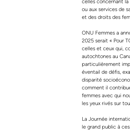
celles concernant la v
ou aux services de s
et des droits des fe
ONU Femmes a annonc
2025 serait « Pour TO
celles et ceux qui, 
autochtones au Canad
particulièrement imp
éventail de défis, ex
disparité socioécono
comment il contribue 
femmes avec qui nous
les yeux rivés sur tou
La Journée internati
le grand public à ce