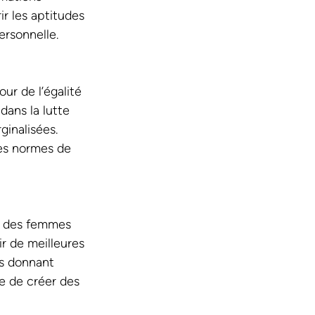
r les aptitudes 
ersonnelle. 
ur de l’égalité 
dans la lutte 
inalisées. 
es normes de 
e des femmes 
r de meilleures 
es donnant 
e de créer des 