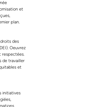
rnée 
omisation et 
rçues, 
mier plan. 
droits des 
(DEI). Oeuvrez 
t respectées. 
 de travailler 
uitables et 
initiatives 
giées, 
rmations 