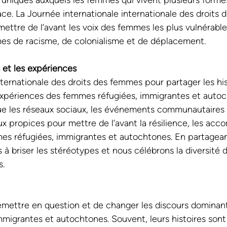
uniques auxquels les femmes qui vivent plusieurs forme
ace. La Journée internationale internationale des droits
ettre de l’avant les voix des femmes les plus vulnérables
imes de racisme, de colonialisme et de déplacement. 
s et les expériences
nternationale des droits des femmes pour partager les his
expériences des femmes réfugiées, immigrantes et autoc
ue les réseaux sociaux, les événements communautaires o
ux propices pour mettre de l’avant la résilience, les ac
mes réfugiées, immigrantes et autochtones. En partagean
s à briser les stéréotypes et nous célébrons la diversité
.
remettre en question et de changer les discours dominan
migrantes et autochtones. Souvent, leurs histoires sont