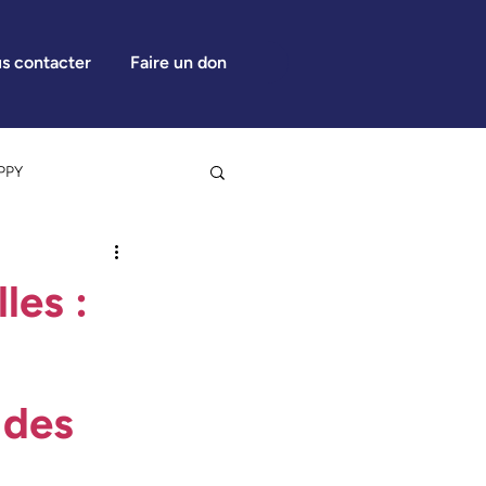
s contacter
Faire un don
PPY
les :
 de presse
 des