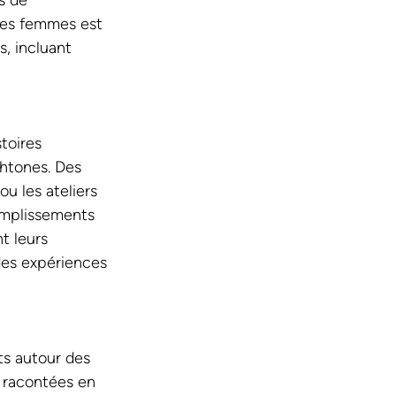
s de 
 des femmes est 
, incluant 
toires 
htones. Des 
u les ateliers 
complissements 
t leurs 
 des expériences 
ts autour des 
 racontées en 