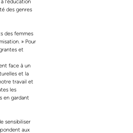
 à l’éducation 
ité des genres 
ts des femmes 
misation. » Pour 
grantes et 
 
ent face à un 
urelles et la 
tre travail et 
tes les 
s en gardant 
 sensibiliser 
répondent aux 