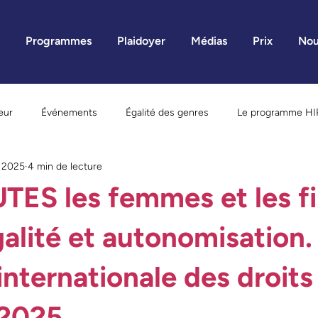
Programmes
Plaidoyer
Médias
Prix
Nou
eur
Événements
Égalité des genres
Le programme HI
 2025
4 min de lecture
ne
Être mère
Programmes novateurs
Recherche
ES les femmes et les fil
istoires inspirantes
Violence faite aux femmes
Communiqué
galité et autonomisation.
nternationale des droits
2025