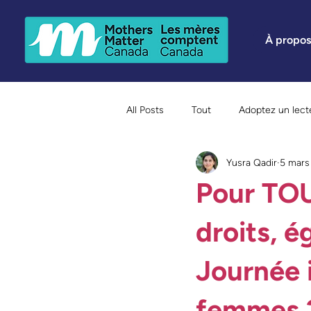
À propos
All Posts
Tout
Adoptez un lect
Yusra Qadir
5 mars
Immigration Welcome Week Semai
Pour TOUT
Notre personnel en vedette
H
droits, é
Journée i
femmes 