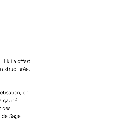
t
. Il lui a offert 
n structurée, 
tisation, en 
 a gagné 
t des 
l de Sage 