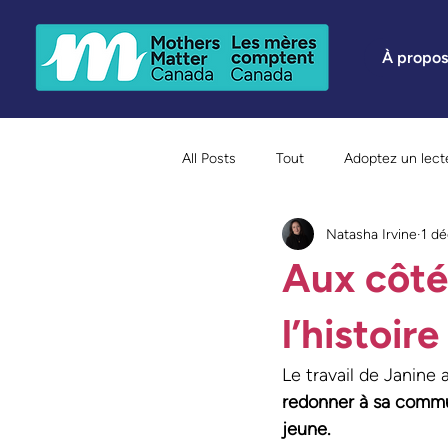
À propos
All Posts
Tout
Adoptez un lect
Natasha Irvine
1 dé
Immigration Welcome Week Semai
Aux côté
Notre personnel en vedette
H
l’histoir
Le travail de Janine
redonner à sa communa
jeune.