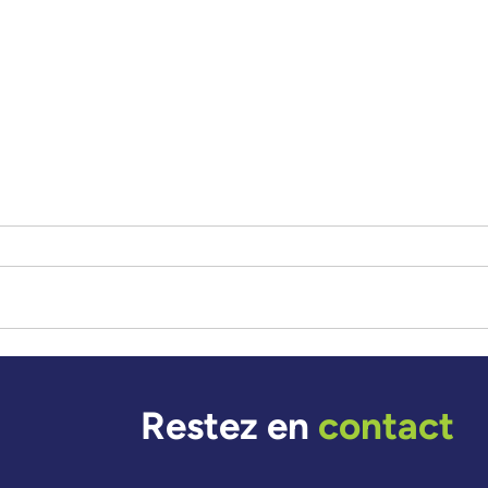
Un parcours artistique –
l'histoire de Renata
Restez en
contact