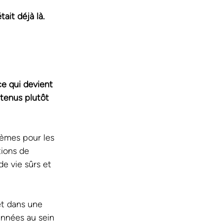
ait déjà là.
ce qui devient 
tenus plutôt 
tèmes pour les 
tions de 
e vie sûrs et 
t dans une 
années au sein 