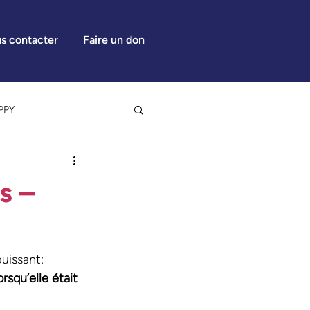
s contacter
Faire un don
PPY
s –
 de presse
uissant: 
rsqu’elle était 