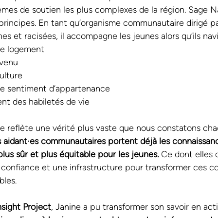
èmes de soutien les plus complexes de la région. Sage N
principes. En tant qu’organisme communautaire dirigé pa
s et racisées, il accompagne les jeunes alors qu’ils nav
 de logement
evenu
culture
 le sentiment d’appartenance
t des habiletés de vie
e reflète une vérité plus vaste que nous constatons cha
s aidant·es communautaires portent déjà les connaissan
plus sûr et plus équitable pour les jeunes.
 Ce dont elles 
la confiance et une infrastructure pour transformer ces c
les.
sight Project
, Janine a pu transformer son savoir en act