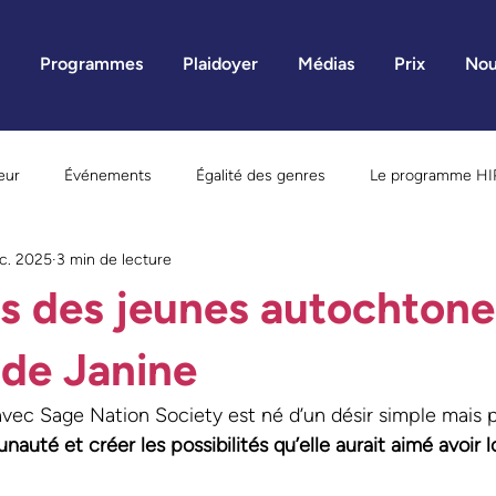
Programmes
Plaidoyer
Médias
Prix
Nou
eur
Événements
Égalité des genres
Le programme HI
c. 2025
3 min de lecture
ne
Être mère
Programmes novateurs
Recherche
s des jeunes autochtone
istoires inspirantes
Violence faite aux femmes
Communiqué
e de Janine
 avec Sage Nation Society est né d’un désir simple mais p
uté et créer les possibilités qu’elle aurait aimé avoir lo