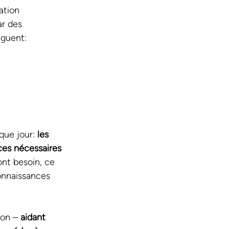
ation 
r des 
iguent:
que jour: 
les 
ces nécessaires 
ont besoin, ce 
onnaissances 
ion – 
aidant 