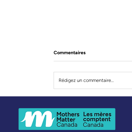
Commentaires
Rédigez un commentaire...
Émanciper les jeunes filles
musulmanes – l'histoire de
Fatema