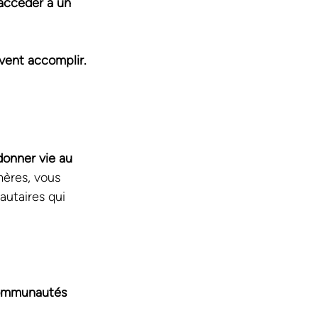
accéder à un 
vent accomplir.
onner vie au 
mères, vous 
autaires qui 
 communautés 